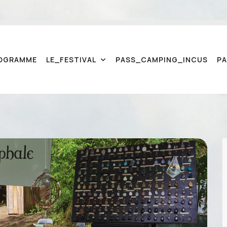
O
G
R
A
M
M
E
L
E
_
F
E
S
T
I
V
A
L
P
A
S
S
_
C
A
M
P
I
N
G
_
I
N
C
U
S
P
A