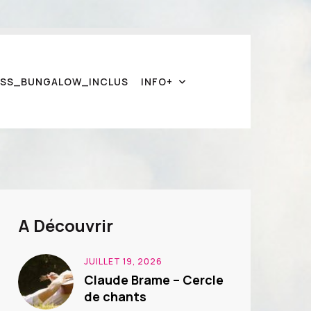
S
S
_
B
U
N
G
A
L
O
W
_
I
N
C
L
U
S
I
N
F
O
+
A Découvrir
JUILLET 19, 2026
Claude Brame – Cercle
de chants