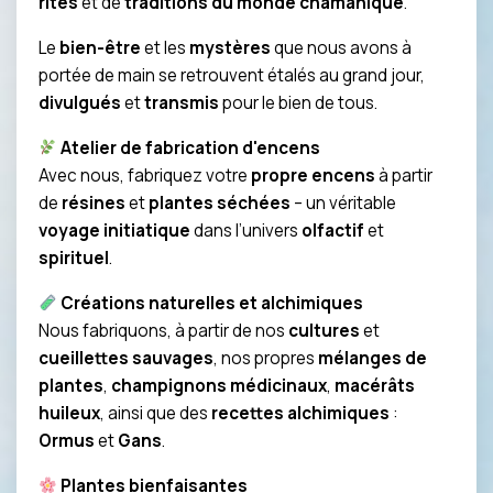
rites
et de
traditions du monde chamanique
.
Le
bien-être
et les
mystères
que nous avons à
portée de main se retrouvent étalés au grand jour,
divulgués
et
transmis
pour le bien de tous.
Atelier de fabrication d'encens
Avec nous, fabriquez votre
propre encens
à partir
de
résines
et
plantes séchées
– un véritable
voyage initiatique
dans l’univers
olfactif
et
spirituel
.
Créations naturelles et alchimiques
Nous fabriquons, à partir de nos
cultures
et
cueillettes sauvages
, nos propres
mélanges de
plantes
,
champignons médicinaux
,
macérâts
huileux
, ainsi que des
recettes alchimiques
:
Ormus
et
Gans
.
Plantes bienfaisantes