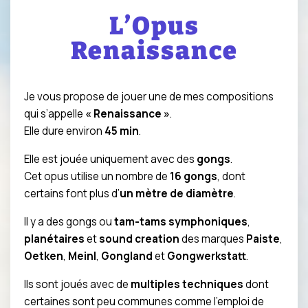
L’Opus
Renaissance
Je vous propose de jouer une de mes compositions
qui s’appelle
« Renaissance »
.
Elle dure environ
45 min
.
Elle est jouée uniquement avec des
gongs
.
Cet opus utilise un nombre de
16 gongs
, dont
certains font plus d’
un mètre de diamètre
.
Il y a des gongs ou
tam-tams symphoniques
,
planétaires
et
sound creation
des marques
Paiste
,
Oetken
,
Meinl
,
Gongland
et
Gongwerkstatt
.
Ils sont joués avec de
multiples techniques
dont
certaines sont peu communes comme l’emploi de