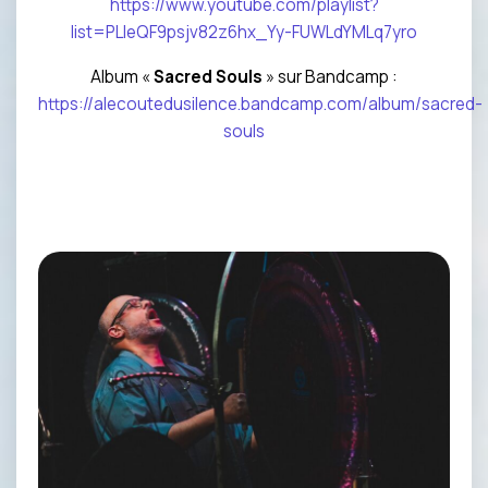
https://www.youtube.com/playlist?
list=PLleQF9psjv82z6hx_Yy-FUWLdYMLq7yro
Album «
Sacred Souls
» sur Bandcamp :
https://alecoutedusilence.bandcamp.com/album/sacred-
souls