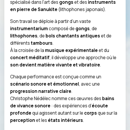
spécialisé dans l’art des
gongs
et des
instruments
en pierre de Sanukite
(lithophones japonais).
Son travail se déploie à partir d’un vaste
instrumentarium
composé de
gongs
, de
lithophones
, de
bols chantants antiques
et de
différents
tambours
.
À la croisée de la
musique expérimentale
et du
concert méditatif
, il développe une approche où le
son devient matière vivante et vibratoire
.
Chaque performance est conçue comme un
scénario sonore et émotionnel
, avec une
progression narrative claire
.
Christophe Nédélec nomme ces œuvres des
bains
de vivance sonore
: des expériences d’
écoute
profonde
qui agissent autant sur le
corps
que sur la
perception
et les
états intérieurs
.