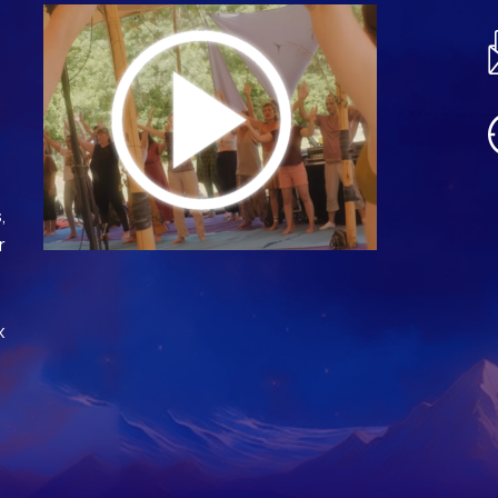
,
r
x