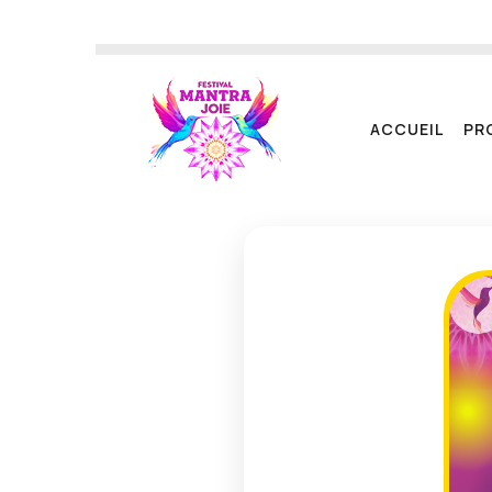
A
C
C
U
E
I
L
P
R