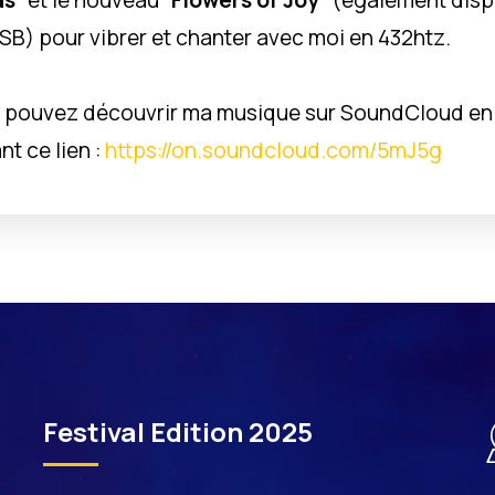
ds
" et le nouveau "
Flowers of Joy
" (également disp
SB) pour vibrer et chanter avec moi en 432htz.
 pouvez découvrir ma musique sur SoundCloud en
nt ce lien :
https://on.soundcloud.com/5mJ5g
Festival Edition 2025