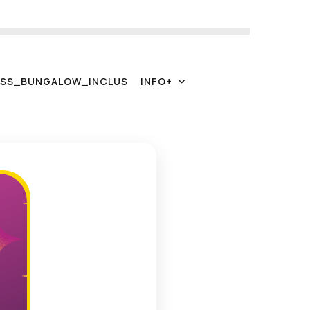
S
S
_
B
U
N
G
A
L
O
W
_
I
N
C
L
U
S
I
N
F
O
+