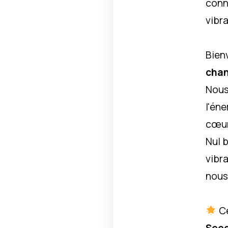
conn
vibra
Bien
chan
Nous
l'éne
cœur
Nul b
vibra
nous 
Ce