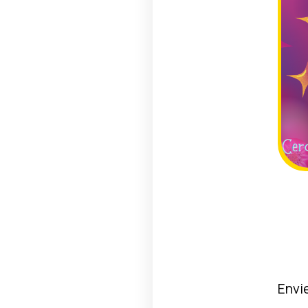
C
Envi