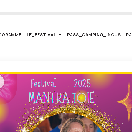
O
G
R
A
M
M
E
L
E
_
F
E
S
T
I
V
A
L
P
A
S
S
_
C
A
M
P
I
N
G
_
I
N
C
U
S
P
A