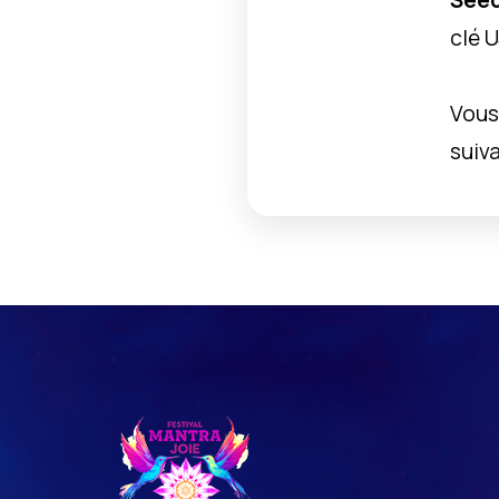
See
clé U
Vous
suiva