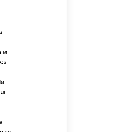
s
ler
nos
la
qui
e