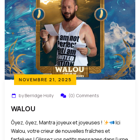
NOVEMBRE 21, 2025
by Berridge Holly
(0) Comments
WALOU
Ôyez, ôyez, Mantra joyeux et joyeuses !
Ici
Walou, votre crieur de nouvelles fraîches et
farfelues ! Glissez vos petits messages dans l’urne